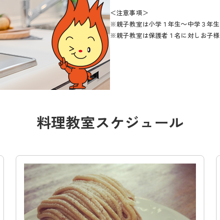
＜注意事項＞
※親子教室は小学１年生～中学３年生
※親子教室は保護者１名に対しお子様
料理教室スケジュール