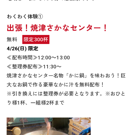
わくわく体験①
出張！焼津さかなセンター！
無料
限定300杯
4/26(日) 限定
≪配布時間≫12:00～13:00
≪整理券配布≫11:30～
焼津さかなセンター名物「かに鍋」を味わおう！巨
大なお鍋で作る豪華なかに汁を無料配布！
※引き換えには整理券が必要となります。※おひと
り様1杯、一組様2杯まで