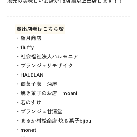
地元の美味しいお店が18店舗以上出店します！！
🌸出店者はこちら🌸
・望月商店
・fluffy
・社会福祉法人ハルモニア
・ブランジェリモザイク
・HALELANI
・御菓子處 油屋
・焼き菓子のお店 moani
・若のすけ
・ブランジェ甘清堂
・まるか村松商店 焼き菓子bijou
・monet