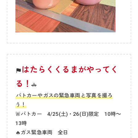
はたらくくるまがやってく
る！
🚓
パトカーや
ガスの緊急車両
と写真を撮ろ
う！
🚨パトカー 4/25(土)・26(日)限定 10時～
13時
🔥ガス緊急車両 全日