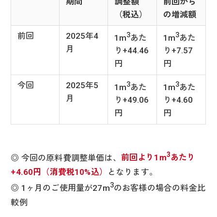
期間
調整額
前回から
（税込）
の増減額
前回
2025年4
3
3
1m
あた
1m
あた
月
り+44.46
り+7.57
円
円
今回
2025年5
3
3
1m
あた
1m
あた
月
り+49.06
り+4.60
円
円
3
◎ 今回の原料費調整単価は、
前回より1m
あたり
+4.60円（消費税10%込）
となります。
3
◎ 1ヶ月のご使用量が27m
のお客様の場合の料金比
較例