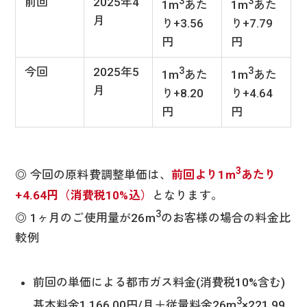
前回
2025年4
3
3
1m
あた
1m
あた
月
り+3.56
り+7.79
円
円
今回
2025年5
3
3
1m
あた
1m
あた
月
り+8.20
り+4.64
円
円
3
◎ 今回の原料費調整単価は、
前回より1m
あたり
+4.64円（消費税10%込）
となります。
3
◎ 1ヶ月のご使用量が26m
のお客様の場合の料金比
較例
前回の単価による都市ガス料金(消費税10%含む)
3
基本料金1,166.00円/月＋従量料金26m
×221.99