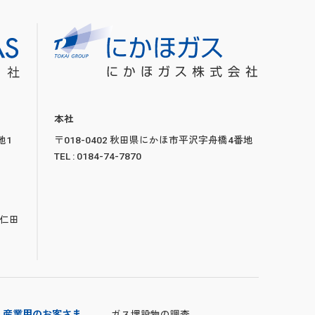
本社
地1
〒018-0402 秋田県にかほ市平沢字舟橋4番地
TEL : 0184-74-7870
下仁田
・産業用のお客さま
ガス埋設物の調査